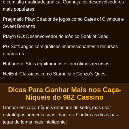
e com alta qualidade gráfica. Conheça os desenvolvedores
mais populares:
Pragmatic Play: Criador de jogos como Gates of Olympus e
Sweet Bonanza.
Play’n GO: Desenvolvedor do icônico Book of Dead.
PG Soft: Jogos com gráficos impressionantes e recursos
dinâmicos.
Habanero: Slots equilibrados e com ótimos recursos.
NetEnt: Clássicos como Starburst e Gonzo’s Quest.
Dicas Para Ganhar Mais nos Caça-
Níqueis do 98Z Cassino
Ganhar em caça-níqueis depende de sorte, mas usar
estratégias aumenta suas chances. Confira as dicas para
jogar de forma mais inteligente: