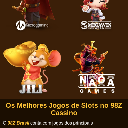
Os Melhores Jogos de Slots no 98Z
Cassino
O
98Z Brasil
conta com jogos dos principais