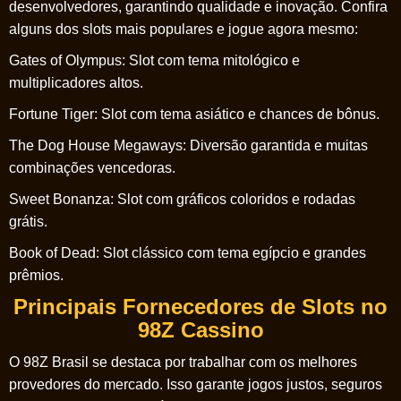
desenvolvedores, garantindo qualidade e inovação. Confira
alguns dos slots mais populares e jogue agora mesmo:
Gates of Olympus: Slot com tema mitológico e
multiplicadores altos.
Fortune Tiger: Slot com tema asiático e chances de bônus.
The Dog House Megaways: Diversão garantida e muitas
combinações vencedoras.
Sweet Bonanza: Slot com gráficos coloridos e rodadas
grátis.
Book of Dead: Slot clássico com tema egípcio e grandes
prêmios.
Principais Fornecedores de Slots no
98Z Cassino
O 98Z Brasil se destaca por trabalhar com os melhores
provedores do mercado. Isso garante jogos justos, seguros