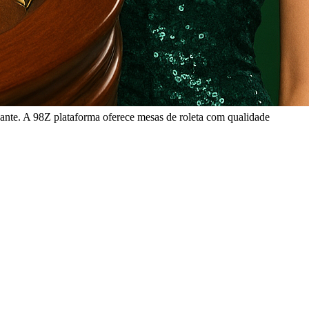
ante. A 98Z plataforma oferece mesas de roleta com qualidade